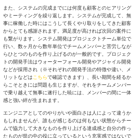
また、システムの完成までには何度も顧客とのヒアリング
やミーティングを繰り返します。システムが完成して、無
事に稼働した時にはこうして長くやり取りをしてきた顧客
からとても感謝されます。満足度が高ければ次回の案件に
も繋がります。システム開発はプロジェクトチーム単位で
行い、数ヶ月から数年単位でチームメンバーと苦労しなが
らひとつのものを作り上げるのが一般的です。プロジェク
トの開発手法はウォーターフォール開発やアジャイル開発
などが採用され（※それぞれの開発手法の特徴や違い、メ
リットなどは
こちら
で確認できます）、長い期間を経るか
らこそときには問題も生じますが、それをチームメンバー
で乗り越えて無事に遂行した暁には、メンバーの間に一体
感と強い絆が生まれます。
エンジニアとしてのやりがいや面白さは人によって違うか
もしれませんが、誰もが感じるのは何もない状態からチー
ムで協力して大きなものを作り上げる達成感と自分の作っ
たものが世の中の役に立っているという充実感ではないで